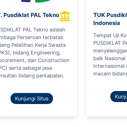
. Pusdiklat PAL Tekno
TUK Pusdikl
Indonesia
SDIKLAT PAL Tekno adalah
Tempat Uji K
mbaga Perseroan terbatas
PUSDIKLAT PA
dang Pelatihan Kerja Swasta
menyelenggara
PKS), bidang Engineering,
baik Nasiona
ocurement, dan Construction
Internasional
PC) serta sebagai jasa
macam bidang 
nsultan bidang perkapalan.
Kunju
Kunjungi Situs