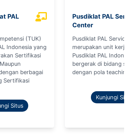
at PAL
Pusdiklat PAL Service
Center
ompetensi (TUK)
Pusdiklat PAL Service Ce
L Indonesia yang
merupakan unit kerja dari
kan Sertifikasi
Pusdiklat PAL Indonesia,
l Maupun
bergerak di bidang servi
 dengan berbagai
dengan pola teaching fa
Sertifikasi
Kunjungi Situs
ngi Situs