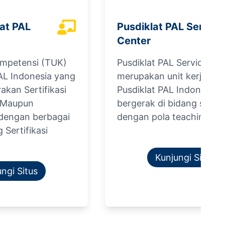
at PAL
Pusdiklat PAL Service
Center
ompetensi (TUK)
Pusdiklat PAL Service Ce
L Indonesia yang
merupakan unit kerja dari
kan Sertifikasi
Pusdiklat PAL Indonesia,
l Maupun
bergerak di bidang servi
 dengan berbagai
dengan pola teaching fa
Sertifikasi
Kunjungi Situs
ngi Situs