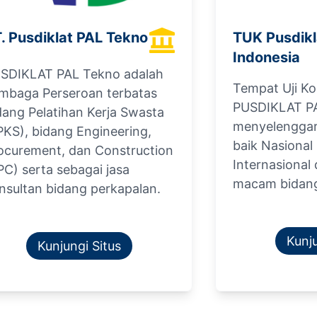
. Pusdiklat PAL Tekno
TUK Pusdikl
Indonesia
SDIKLAT PAL Tekno adalah
Tempat Uji K
mbaga Perseroan terbatas
PUSDIKLAT PA
dang Pelatihan Kerja Swasta
menyelenggara
PKS), bidang Engineering,
baik Nasiona
ocurement, dan Construction
Internasional
PC) serta sebagai jasa
macam bidang 
nsultan bidang perkapalan.
Kunju
Kunjungi Situs