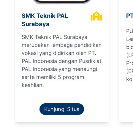
SMK Teknik PAL
PT
Surabaya
PU
SMK Teknik PAL Surabaya
Le
merupakan lembaga pendidikan
bi
vokasi yang didirikan oleh PT.
(L
PAL Indonesia dengan Pusdiklat
Pr
PAL Indonesia yang menaungi
(E
serta memiliki 5 program
ko
keahlian.
Kunjungi Situs