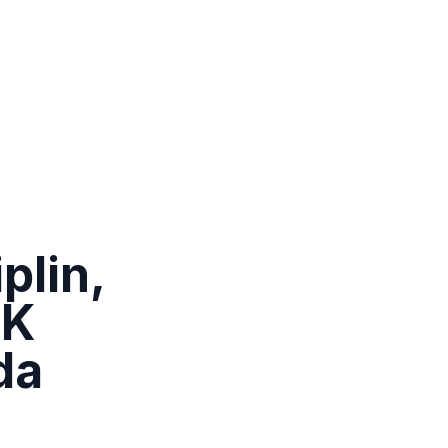
plin,
MK
da