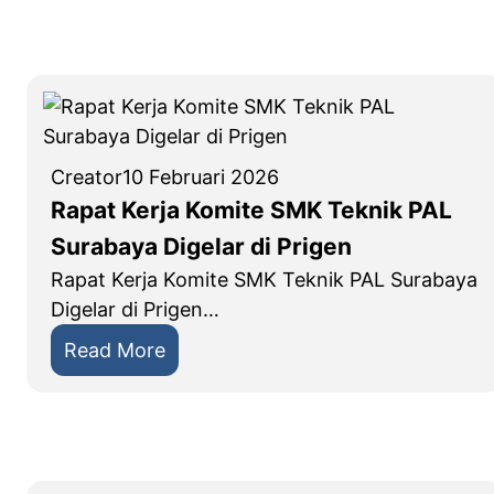
u
B
r
e
a
r
b
g
a
e
y
n
Creator
10 Februari 2026
a
g
Rapat Kerja Komite SMK Teknik PAL
T
s
Surabaya Digelar di Prigen
a
i
Rapat Kerja Komite SMK Teknik PAL Surabaya
h
L
Digelar di Prigen…
u
K
n
:
Read More
S
A
R
J
j
a
a
a
p
t
r
a
i
a