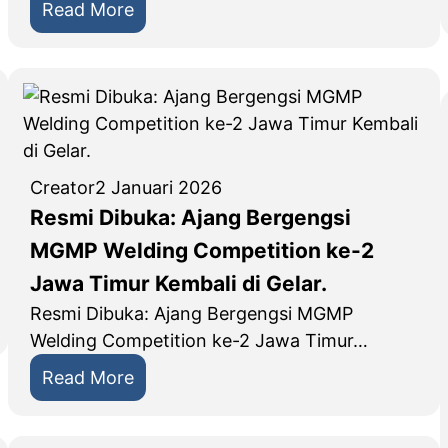
s
:
Read More
i
E
K
D
o
U
m
I
u
N
n
P
Creator
2 Januari 2026
i
A
Resmi Dibuka: Ajang Bergengsi
k
L
MGMP Welding Competition ke-2
a
T
s
I
Jawa Timur Kembali di Gelar.
i
M
Resmi Dibuka: Ajang Bergengsi MGMP
,
,
Welding Competition ke-2 Jawa Timur…
Y
E
:
Read More
a
k
R
y
s
e
a
p