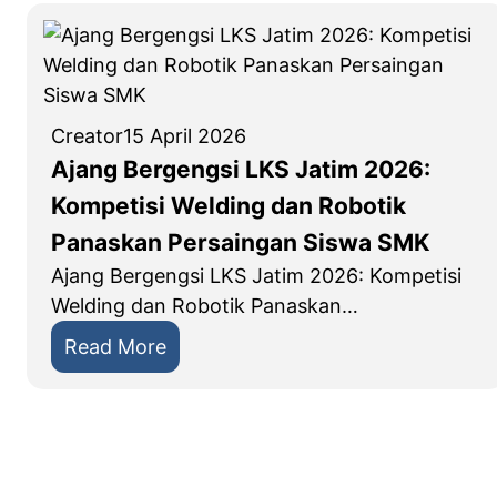
a
m
a
h
S
Creator
15 April 2026
M
Ajang Bergengsi LKS Jatim 2026:
K
Kompetisi Welding dan Robotik
T
Panaskan Persaingan Siswa SMK
e
k
Ajang Bergengsi LKS Jatim 2026: Kompetisi
n
Welding dan Robotik Panaskan…
i
:
Read More
k
A
P
j
A
a
L
n
S
g