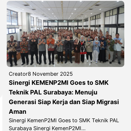
s
s
l
m
a
o
i
n
r
D
P
a
i
u
s
b
s
i
u
d
D
k
i
u
a
k
n
:
Creator
8 November 2025
l
i
A
Sinergi KEMENP2MI Goes to SMK
a
a
j
Teknik PAL Surabaya: Menuju
t
T
a
P
e
Generasi Siap Kerja dan Siap Migrasi
n
A
k
Aman
g
L
n
Sinergi KemenP2MI Goes to SMK Teknik PAL
B
I
i
Surabaya Sinergi KemenP2MI…
e