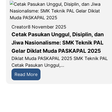
t
m
n
K
2
2
e
0
0
r
2
2
Creator
8 November 2025
j
6
6
Cetak Pasukan Unggul, Disiplin, dan
a
:
/
K
Jiwa Nasionalisme: SMK Teknik PAL
K
2
o
o
Gelar Diklat Muda PASKAPAL 2025
0
m
m
Diklat Muda PASKAPAL 2025 SMK Teknik PAL
2
i
p
Cetak Pasukan Unggul,…
7
t
e
:
:
Read More
e
t
L
C
S
i
e
e
M
s
v
t
K
i
e
a
T
W
l
k
e
e