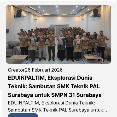
n
g
k
a
t
k
a
n
K
o
Creator
26 Februari 2026
m
EDUINPALTIM, Eksplorasi Dunia
p
Teknik: Sambutan SMK Teknik PAL
e
Surabaya untuk SMPN 31 Surabaya
t
EDUINPALTIM, Eksplorasi Dunia Teknik:
e
Sambutan SMK Teknik PAL Surabaya untuk…
n