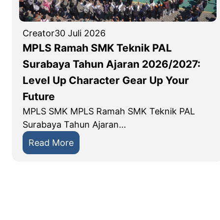
Creator
30 Juli 2026
MPLS Ramah SMK Teknik PAL
Surabaya Tahun Ajaran 2026/2027:
Level Up Character Gear Up Your
Future
MPLS SMK MPLS Ramah SMK Teknik PAL
Surabaya Tahun Ajaran…
:
Read More
M
P
L
S
R