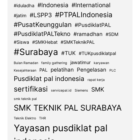
#Indonesia
#International
#iduladha
#PTPALIndonesia
#LSPP3
#jatim
#PusatKeunggulan
#PusdiklatPAL
#PusdiklatPALTekno
#ramadhan
#SDM
#Siswa
#SMKHebat
#SMKTeknikPAL
#Surabaya
#TUK
#TUKpusdiklatpal
jawatimur
Bulan Ramadan
family gathering
karyawan
pelatihan
Pengelasan
PAL
Kesejahteraan
PLC
Pusdiklat pal indonesia
rapat kerja
sertifikasi
SMK
servicepal.id
Siemens
smk teknik pal
SMK TEKNIK PAL SURABAYA
Teknik Elektro
THR
Yayasan pusdiklat pal