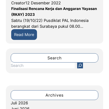
Creator
12 Desember 2022
Finalisasi Rencana Kerja dan Anggaran Yayasan
(RKAY) 2023
Sabtu (19/10/22) Pusdiklat PAL Indonesia
berangkat dari Surabaya pukul 08.00…
:
Read More
F
i
n
a
Search
l
S
i
e
s
a
a
r
s
c
i
h
Archives
R
Juli 2026
e
Juni 2026