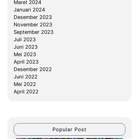
Maret 2024
a
Januari 2024
n
Desember 2023
Y
November 2023
a
September 2023
y
Juli 2023
a
Juni 2023
s
Mei 2023
a
April 2023
n
Desember 2022
(
Juni 2022
R
Mei 2022
K
April 2022
A
Y
)
2
0
Popular Post
2
3