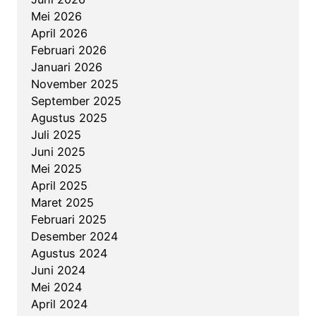
n
Mei 2026
c
April 2026
a
Februari 2026
n
Januari 2026
a
November 2025
K
September 2025
e
Agustus 2025
r
Juli 2025
j
Juni 2025
a
Mei 2025
d
April 2025
a
Maret 2025
n
Februari 2025
A
Desember 2024
n
Agustus 2024
g
Juni 2024
g
Mei 2024
a
April 2024
r