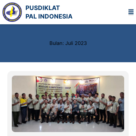
Lewati
PUSDIKLAT
ke
PAL INDONESIA
konten
Bulan:
Juli 2023