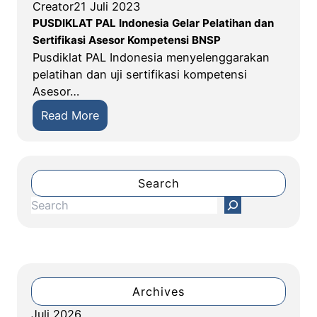
Creator
21 Juli 2023
PUSDIKLAT PAL Indonesia Gelar Pelatihan dan
Sertifikasi Asesor Kompetensi BNSP
Pusdiklat PAL Indonesia menyelenggarakan
pelatihan dan uji sertifikasi kompetensi
Asesor…
:
Read More
P
U
S
D
Search
I
S
K
e
L
a
A
r
T
c
P
h
Archives
A
Juli 2026