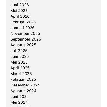
L
Juni 2026
I
Mei 2026
n
April 2026
d
Februari 2026
o
Januari 2026
n
November 2025
e
September 2025
s
Agustus 2025
i
Juli 2025
a
Juni 2025
G
Mei 2025
e
April 2025
l
Maret 2025
a
Februari 2025
r
Desember 2024
P
Agustus 2024
e
Juni 2024
l
Mei 2024
a