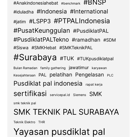
#BNSP
#Anakindonesiahebat
#benchmark
#Indonesia
#International
#iduladha
#PTPALIndonesia
#LSPP3
#jatim
#PusatKeunggulan
#PusdiklatPAL
#PusdiklatPALTekno
#ramadhan
#SDM
#Siswa
#SMKHebat
#SMKTeknikPAL
#Surabaya
#TUK
#TUKpusdiklatpal
jawatimur
Bulan Ramadan
family gathering
karyawan
pelatihan
Pengelasan
PAL
Kesejahteraan
PLC
Pusdiklat pal indonesia
rapat kerja
sertifikasi
SMK
servicepal.id
Siemens
smk teknik pal
SMK TEKNIK PAL SURABAYA
Teknik Elektro
THR
Yayasan pusdiklat pal