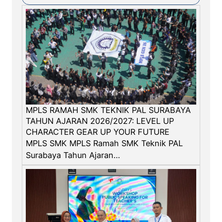
A
s
e
s
o
r
K
o
m
MPLS RAMAH SMK TEKNIK PAL SURABAYA
p
TAHUN AJARAN 2026/2027: LEVEL UP
e
CHARACTER GEAR UP YOUR FUTURE
t
MPLS SMK MPLS Ramah SMK Teknik PAL
e
Surabaya Tahun Ajaran…
n
s
i
B
N