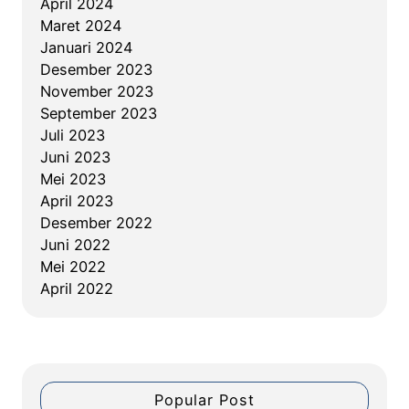
April 2024
t
Maret 2024
i
Januari 2024
h
Desember 2023
a
November 2023
n
September 2023
d
Juli 2023
a
Juni 2023
n
Mei 2023
S
April 2023
e
Desember 2022
r
Juni 2022
t
Mei 2022
i
April 2022
f
i
k
a
s
Popular Post
i