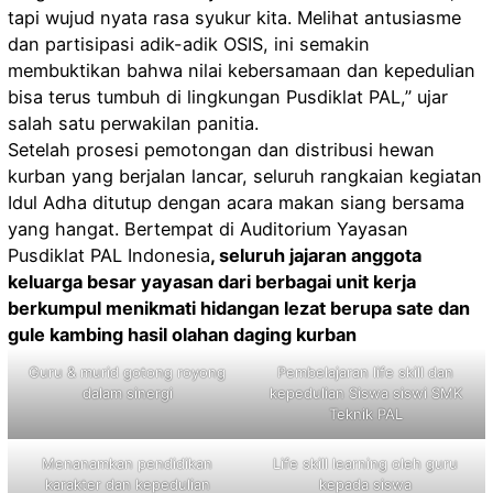
tapi wujud nyata rasa syukur kita. Melihat antusiasme
dan partisipasi adik-adik OSIS, ini semakin
membuktikan bahwa nilai kebersamaan dan kepedulian
bisa terus tumbuh di lingkungan Pusdiklat PAL,” ujar
salah satu perwakilan panitia.
Setelah prosesi pemotongan dan distribusi hewan
kurban yang berjalan lancar, seluruh rangkaian kegiatan
Idul Adha ditutup dengan acara makan siang bersama
yang hangat. Bertempat di Auditorium Yayasan
Pusdiklat PAL Indonesia
, seluruh jajaran anggota
keluarga besar yayasan dari berbagai unit kerja
berkumpul menikmati hidangan lezat berupa sate dan
gule kambing hasil olahan daging kurban
Guru & murid gotong royong
Pembelajaran life skill dan
dalam sinergi
kepedulian Siswa siswi SMK
Teknik PAL
Menanamkan pendidikan
Life skill learning oleh guru
karakter dan kepedulian
kepada siswa