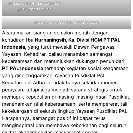
melalui contoh dan tauladan
guru kepada murid
Indahnya sinergi dan kebersamaan
Acara makan siang ini semakin meriah dengan
kehadiran
Ibu Nurnaningsih, Ka. Divisi HCM PT PAL
Indonesia,
yang turut mewakili Dewan Pengawas
Yayasan. Kehadiran beliau menambah semangat
kebersamaan dan menunjukkan dukungan penuh dari
PT PAL Indonesia
terhadap kegiatan sosial keagamaan
yang diselenggarakan Yayasan Pusdiklat PAL.
Kegiatan Idul Adha ini tidak hanya sekadar momen
perayaan, tetapi juga menjadi sarana strategis untuk
memupuk kepedulian di masing-masing insan Pusdiklat,
menanamkan nilai kebersamaan, serta mempererat tali
kekeluargaan di seluruh lingkup Yayasan Pusdiklat PAL.
Harapannya, semangat positif ini dapat terus
menginspirasi dan membawa keberkahan bagi seluruh
civitas akademika dan masyarakat sekitar.