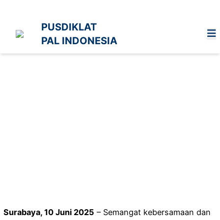
Lewati
ke
PUSDIKLAT
konten
PAL INDONESIA
Pusdiklat PAL
Surabaya Gelar Idul
Adha Penuh
Kebersamaan,
Libatkan Generasi
Muda!
Aditya
10 Juni 2025
Surabaya, 10 Juni 2025
– Semangat kebersamaan dan