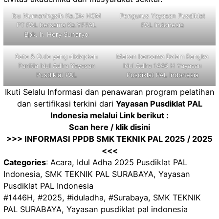
Ibu Nurnaningsih Ka.Div HCM
Pengurus Yayasan Pusdiklat
PT PAL bersama Ka.YPPAL
PAL Indonesia
Bpk. Ir. Hery Sunaryo
Sate & Gule yang disiapkan
Makan bersama Dalam Rangka
Panitia Idul Adha Yayasan
Idul Adha 1446 H Yayasan
Pusdiklat PAL
Pusdiklat PAL Indonesia
Ikuti Selalu Informasi dan penawaran program pelatihan
dan sertifikasi terkini dari
Yayasan Pusdiklat PAL
Indonesia melalui Link berikut :
Scan here / klik disini
>>> INFORMASI PPDB SMK TEKNIK PAL 2025 / 2025
<<<
Categories
:
Acara
, 
Idul Adha 2025 Pusdiklat PAL
Indonesia
, 
SMK TEKNIK PAL SURABAYA
, 
Yayasan
Pusdiklat PAL Indonesia
#1446H
, 
#2025
, 
#iduladha
, 
#Surabaya
, 
SMK TEKNIK
PAL SURABAYA
, 
Yayasan pusdiklat pal indonesia