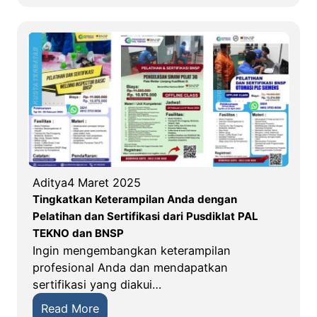
M
e
K
l
T
a
e
t
k
i
n
h
i
a
k
n
P
d
A
a
L
Aditya
4 Maret 2025
n
S
Tingkatkan Keterampilan Anda dengan
S
e
Pelatihan dan Sertifikasi dari Pusdiklat PAL
e
l
TEKNO dan BNSP
r
e
Ingin mengembangkan keterampilan
t
n
profesional Anda dan mendapatkan
i
g
sertifikasi yang diakui…
f
g
i
:
Read More
a