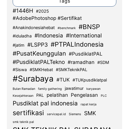
Tags
#1446H
#2025
#AdobePhotoshop #Sertifikat
#BNSP
#Anakindonesiahebat
#benchmark
#Indonesia
#International
#iduladha
#PTPALIndonesia
#LSPP3
#jatim
#PusatKeunggulan
#PusdiklatPAL
#PusdiklatPALTekno
#ramadhan
#SDM
#Siswa
#SMKHebat
#SMKTeknikPAL
#Surabaya
#TUK
#TUKpusdiklatpal
jawatimur
Bulan Ramadan
family gathering
karyawan
pelatihan
Pengelasan
PAL
Kesejahteraan
PLC
Pusdiklat pal indonesia
rapat kerja
sertifikasi
SMK
servicepal.id
Siemens
smk teknik pal