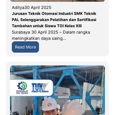
h
Aditya
30 April 2025
K
Jurusan Teknik Otomasi Industri SMK Teknik
e
PAL Selenggarakan Pelatihan dan Sertifikasi
b
Tambahan untuk Siswa TOI Kelas XIII
e
Surabaya 30 April 2025 – Dalam rangka
r
meningkatkan daya saing…
s
a
:
Read More
m
J
a
u
a
r
n
u
,
s
L
a
i
n
b
T
a
e
t
k
k
n