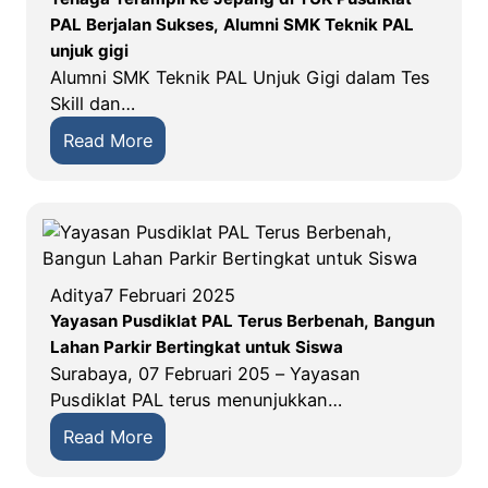
n
a
I
n
e
PAL Berjalan Sukses, Alumni SMK Teknik PAL
g
r
I
1
n
unjuk gigi
a
i
4
u
Alumni SMK Teknik PAL Unjuk Gigi dalam Tes
n
P
4
h
Skill dan…
a
u
6
S
n
:
Read More
s
H
y
K
S
d
Y
u
o
e
i
a
k
n
r
k
y
u
t
t
l
a
r
r
i
a
s
d
a
Aditya
7 Februari 2025
f
t
a
a
k
Yayasan Pusdiklat PAL Terus Berbenah, Bangun
i
P
n
n
M
Lahan Parkir Bertingkat untuk Siswa
k
A
P
O
a
Surabaya, 07 Februari 205 – Yayasan
a
L
u
p
g
Pusdiklat PAL terus menunjukkan…
s
T
s
t
a
i
E
d
:
Read More
i
n
I
K
i
Y
m
g
n
N