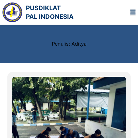
Lewati
PUSDIKLAT
ke
PAL INDONESIA
konten
Penulis:
Aditya