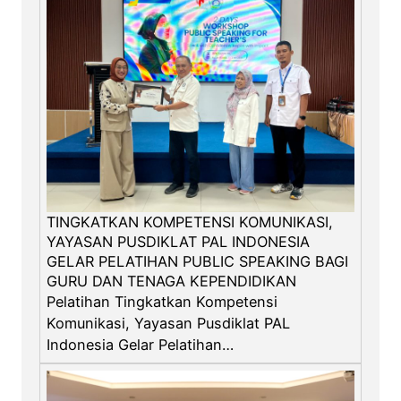
a
n
S
u
k
s
e
s
,
A
l
TINGKATKAN KOMPETENSI KOMUNIKASI,
u
YAYASAN PUSDIKLAT PAL INDONESIA
m
GELAR PELATIHAN PUBLIC SPEAKING BAGI
n
GURU DAN TENAGA KEPENDIDIKAN
i
Pelatihan Tingkatkan Kompetensi
S
Komunikasi, Yayasan Pusdiklat PAL
M
Indonesia Gelar Pelatihan…
K
T