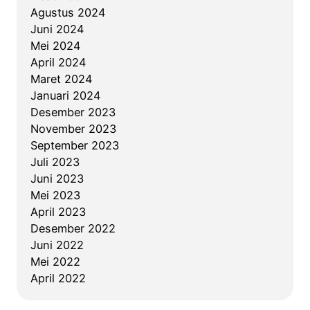
n
r
o
L
Agustus 2024
P
a
a
a
Juni 2024
o
m
b
h
Mei 2024
l
p
e
a
April 2024
i
i
r
n
Maret 2024
t
l
s
P
Januari 2024
e
k
a
a
Desember 2023
k
e
m
r
November 2023
n
J
a
k
September 2023
i
e
.
i
Juli 2023
k
p
r
Juni 2023
P
a
B
Mei 2023
A
n
e
April 2023
L
g
r
Desember 2022
I
d
t
Juni 2022
n
i
i
Mei 2022
d
T
n
April 2022
o
U
g
n
K