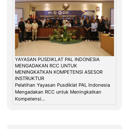
e
k
n
i
k
P
A
L
u
YAYASAN PUSDIKLAT PAL INDONESIA
n
MENGADAKAN RCC UNTUK
j
MENINGKATKAN KOMPETENSI ASESOR
INSTRUKTUR
u
Pelatihan Yayasan Pusdiklat PAL Indonesia
k
Mengadakan RCC untuk Meningkatkan
g
Kompetensi…
i
g
i