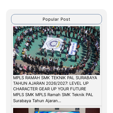
k
e
P
a
s
u
t
i
s
u
Popular Post
a
d
n
i
t
k
u
l
k
a
S
t
i
P
s
A
w
L
a
B
MPLS RAMAH SMK TEKNIK PAL SURABAYA
e
TAHUN AJARAN 2026/2027: LEVEL UP
r
CHARACTER GEAR UP YOUR FUTURE
MPLS SMK MPLS Ramah SMK Teknik PAL
j
Surabaya Tahun Ajaran…
a
l