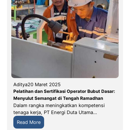
a
i
n
k
G
O
e
t
n
o
e
m
r
a
a
s
s
i
i
I
M
n
u
d
Aditya
20 Maret 2025
d
u
Pelatihan dan Sertifikasi Operator Bubut Dasar:
a
s
Menyulut Semangat di Tengah Ramadhan
!
t
Dalam rangka meningkatkan kompetensi
r
tenaga kerja, PT Energi Duta Utama…
i
:
Read More
S
P